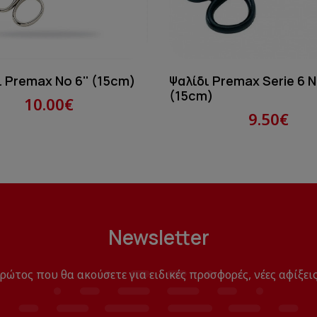
ι Premax Νο 6'' (15cm)
Ψαλίδι Premax Serie 6 No
(15cm)
10.00€
9.50€
Newsletter
πρώτος που θα ακούσετε για ειδικές προσφορές, νέες αφίξεις