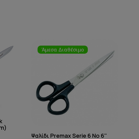
Άμεσα Διαθέσιμο
k
cm)
Ψαλίδι Premax Serie 6 No 6''
Ψαλί