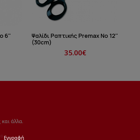
Κοφ
1/2 
 6''
Ψαλίδι Ραπτικής Premax Νο 12''
(30cm)
35.00€
 και άλλα.
Εγγραφή