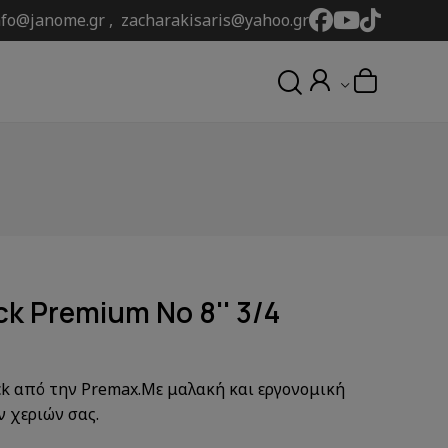
nfo@janome.gr , zacharakisaris@yahoo.gr
)
k Premium Νο 8'' 3/4
ck από την Premax.Με μαλακή και εργονομική
ν χεριών σας.