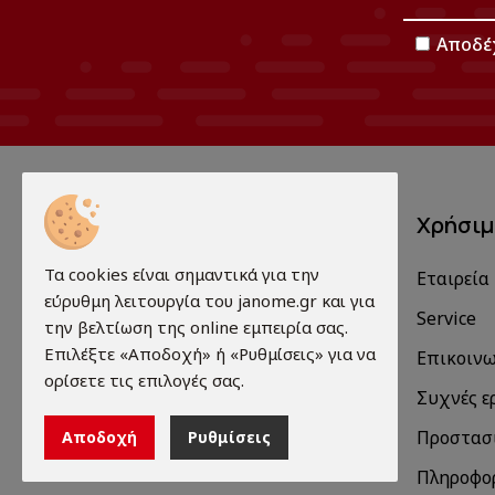
Αποδέ
Χρήσι
Τα cookies είναι σημαντικά για την
Εταιρεία
εύρυθμη λειτουργία του janome.gr και για
Πωλήσεις - Επισκευές-
Service
την βελτίωση της online εμπειρία σας.
Ανταλλακτικά- Service.
Επιλέξτε «Αποδοχή» ή «Ρυθμίσεις» για να
Επικοιν
ορίσετε τις επιλογές σας.
Συχνές ε
Προστασ
Αποδοχή
Ρυθμίσεις
Πληροφορ