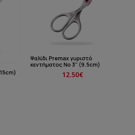
Ψαλίδι Premax γυριστό
Ψαλ
κεντήματος Νo 3'' (9.5cm)
4,25
(15cm)
12.50€