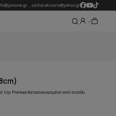
nfo@janome.gr , zacharakisaris@yahoo.gr
18cm)
πό την Premax.Κατασκευασμένο από ατσάλι