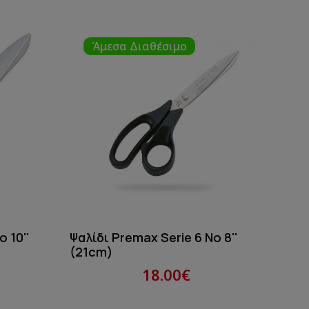
Άμεσα Διαθέσιμο
 10''
Ψαλίδι Premax Serie 6 No 8''
(21cm)
Ψαλ
18.00€
(12