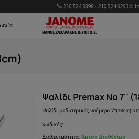
210 524 9898
-
210 524 6293
i
νωνία
18cm)
Ψαλίδι Premax Νο 7'' (
Ψαλίδι μοδιστρικής νούμερο 7"(18cm) α
Κωδικός:
Διαθεσιμότητα:
Άμεσα Διαθέσιμο