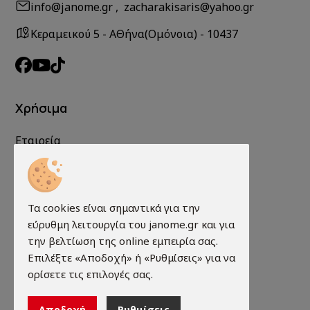
info@janome.gr , zacharakisaris@yahoo.gr
Κεραμεικού 5 - ΑΘήνα(Ομόνοια) - 10437
Χρήσιμα
Εταιρεία
Service
Επικοινωνία
Τα cookies είναι σημαντικά για την
Συχνές ερωτήσεις
εύρυθμη λειτουργία του janome.gr και για
Προστασία προσωπικών δεδομένων
την βελτίωση της online εμπειρία σας.
Επιλέξτε «Αποδοχή» ή «Ρυθμίσεις» για να
Πληροφορίες Cookies
ορίσετε τις επιλογές σας.
Πληροφορίες
Αποδοχή
Ρυθμίσεις