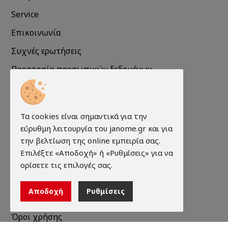
Service
Επικοινωνία
Συχνές ερωτήσεις
Προστασία προσωπικών δεδομένων
Πληροφορίες Cookies
Τα cookies είναι σημαντικά για την
Πληροφορίες
εύρυθμη λειτουργία του janome.gr και για
την βελτίωση της online εμπειρία σας.
Τρόποι παραγγελίας
Επιλέξτε «Αποδοχή» ή «Ρυθμίσεις» για να
Τρόποι πληρωμής
ορίσετε τις επιλογές σας.
Τρόποι αποστολής
Αποδοχή
Ρυθμίσεις
Εγγύηση - Επιστροφές
Όροι χρήσης