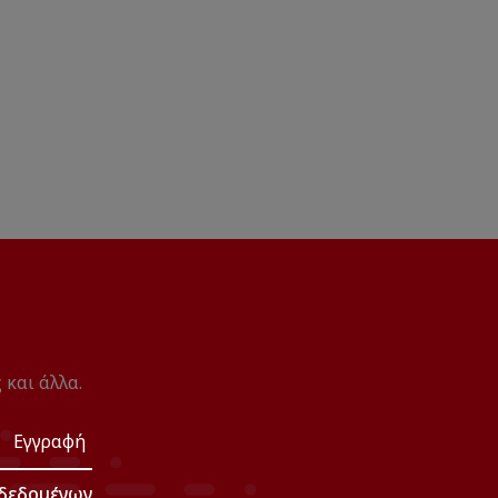
Επι
60x
 και άλλα.
Εγγραφή
δεδομένων