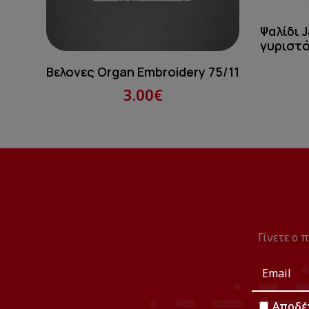
Ψαλίδι 
γυριστό 
Βελονες Organ Embroidery 75/11
3.00€
Γίνετε ο 
Αποδέ