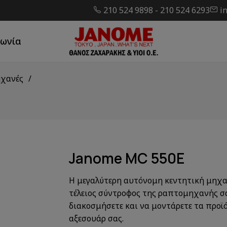
210 524 9898
-
210 524 6293
i
νωνία
ηχανές
Janome MC 550E
Η μεγαλύτερη αυτόνομη κεντητική μηχ
τέλειος σύντροφος της ραπτομηχανής σα
διακοσμήσετε και να μοντάρετε τα προϊ
αξεσουάρ σας.