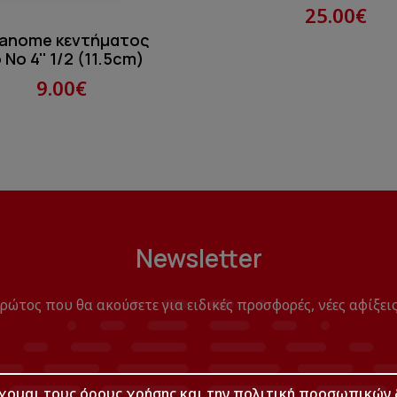
25.00€
Janome κεντήματος
Νο 4'' 1/2 (11.5cm)
9.00€
Newsletter
πρώτος που θα ακούσετε για ειδικές προσφορές, νέες αφίξεις
χομαι τους
όρους χρήσης
και την
πολιτική προσωπικών 