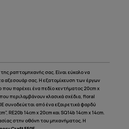
ς της ραπτομηχανής σας. Είναι εύκολο να
τα αξεσουάρ σας. Η εξατομίκευση των έργων
b που παρέχει ένα πεδίο κεντήματος 20cm x
ου περιλαμβάνουν κλασικά σχέδια, floral
0E συνοδεύεται από ένα εξαιρετικά φαρδύ
", RE20b 14cm x 20cm και SQ14b 14cm x 14cm.
ασίας στην οθόνη του μηχανήματος. Η
ory Craft 550E
.