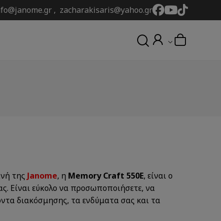
nfo@janome.gr , zacharakisaris@yahoo.gr
ανή της
Janome
, η
Memory Craft 550E
, είναι ο
ς. Είναι εύκολο να προσωποποιήσετε, να
όντα διακόσμησης, τα ενδύματα σας και τα