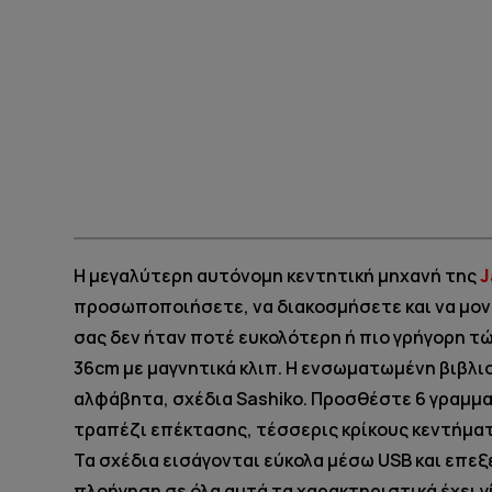
Η μεγαλύτερη αυτόνομη κεντητική μηχανή της
προσωποποιήσετε, να διακοσμήσετε και να μοντ
σας δεν ήταν ποτέ ευκολότερη ή πιο γρήγορη τ
36cm με μαγνητικά κλιπ. Η ενσωματωμένη βιβλιο
αλφάβητα, σχέδια Sashiko. Προσθέστε 6 γραμμα
τραπέζι επέκτασης, τέσσερις κρίκους κεντήματο
Τα σχέδια εισάγονται εύκολα μέσω USB και επ
πλοήγηση σε όλα αυτά τα χαρακτηριστικά έχει 