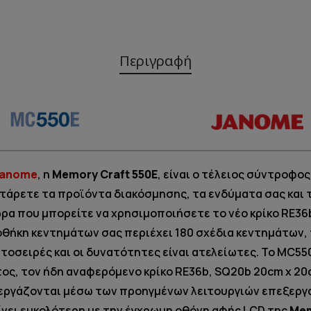
Περιγραφή
Janome
, η
Memory Craft 550E
, είναι ο τέλειος σύντροφο
άρετε τα προϊόντα διακόσμησης, τα ενδύματα σας και 
ώρα που μπορείτε να χρησιμοποιήσετε το νέο κρίκο RE36
θήκη κεντημάτων σας περιέχει 180 σχέδια κεντημάτων, π
τοσειρές και οι δυνατότητες είναι ατελείωτες. Το MC55
ς, τον ήδη αναφερόμενο κρίκο RE36b, SQ20b 20cm x 20cm
εξεργάζονται μέσω των προηγμένων λειτουργιών επεξεργ
γίνει ευκολότερη με την έγχρωμη οθόνη αφής LCD της
Mem