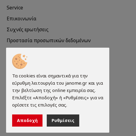
Service
Επικοινωνία
Συχνές ερωτήσεις
Προστασία προσωπικών δεδομένων
Πληροφορίες Cookies
Πληροφορίες
Τα cookies είναι σημαντικά για την
εύρυθμη λειτουργία του janome.gr και για
Τρόποι παραγγελίας
την βελτίωση της online εμπειρία σας.
Τρόποι πληρωμής
Επιλέξτε «Αποδοχή» ή «Ρυθμίσεις» για να
ορίσετε τις επιλογές σας.
Τρόποι αποστολής
Εγγύηση - Επιστροφές
Αποδοχή
Ρυθμίσεις
Όροι χρήσης