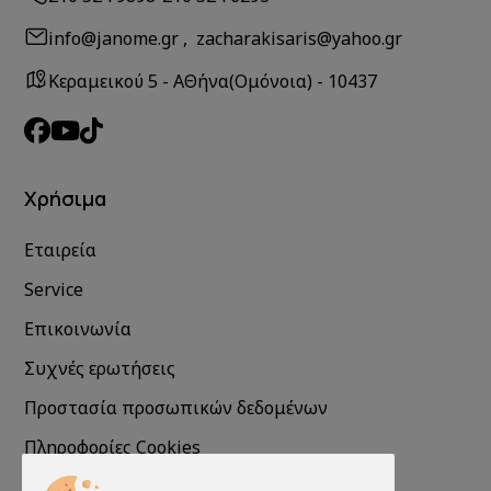
info@janome.gr , zacharakisaris@yahoo.gr
Κεραμεικού 5 - ΑΘήνα(Ομόνοια) - 10437
Χρήσιμα
Εταιρεία
Service
Επικοινωνία
Συχνές ερωτήσεις
Προστασία προσωπικών δεδομένων
Πληροφορίες Cookies