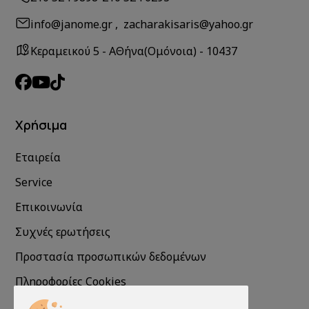
info@janome.gr , zacharakisaris@yahoo.gr
Κεραμεικού 5 - ΑΘήνα(Ομόνοια) - 10437
Χρήσιμα
Εταιρεία
Service
Επικοινωνία
Συχνές ερωτήσεις
Προστασία προσωπικών δεδομένων
Πληροφορίες Cookies