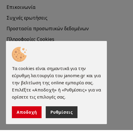
Επικοινωνία
Συχνές ερωτήσεις
Προστασία προσωπικών δεδομένων
Πληροφορίες Cookies
Πληροφορίες
Τα cookies είναι σημαντικά για την
Τρόποι παραγγελίας
εύρυθμη λειτουργία του janome.gr και για
Τρόποι πληρωμής
την βελτίωση της online εμπειρία σας.
Επιλέξτε «Αποδοχή» ή «Ρυθμίσεις» για να
Τρόποι αποστολής
ορίσετε τις επιλογές σας.
Εγγύηση - Επιστροφές
Αποδοχή
Ρυθμίσεις
Όροι χρήσης