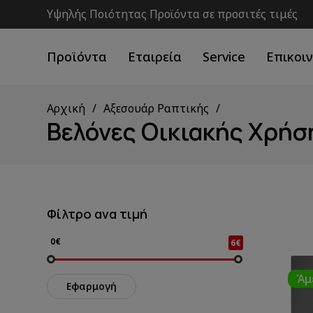
Υψηλής Ποιότητας Προϊόντα σε προσιτές τιμές
Προϊόντα
Εταιρεία
Service
Επικοι
Αρχική
Αξεσουάρ Ραπτικής
Βελόνες Οικιακής Χρήσ
Φίλτρο ανα τιμή
0€
6€
Άμ
Εφαρμογή