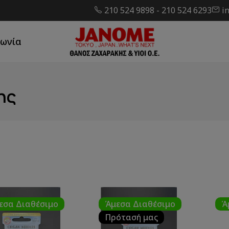
210 524 9898
-
210 524 6293
i
νωνία
ης
εσα Διαθέσιμο
Άμεσα Διαθέσιμο
Ά
Πρότασή μας