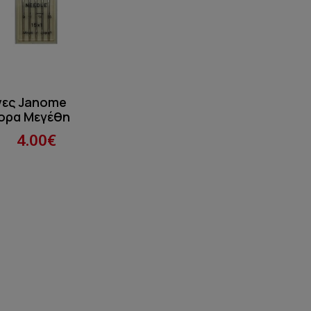
νες Janome
ορα Μεγέθη
4.00€