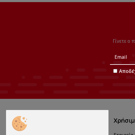
Γίνετε ο 
Αποδέ
Χρήσι