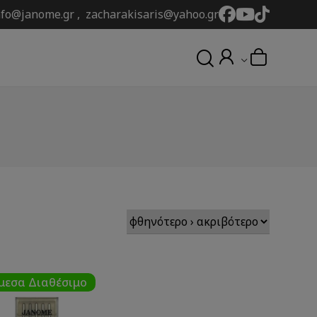
nfo@janome.gr , zacharakisaris@yahoo.gr
μεσα Διαθέσιμο