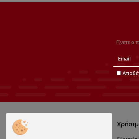
Γίνετε ο 
Αποδέ
Χρήσι