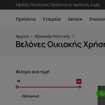
Υψηλής Ποιότητας Προϊόντα σε προσιτές τιμές
Προϊόντα
Εταιρεία
Service
Επικοι
Αρχική
Αξεσουάρ Ραπτικής
Βελόνες Οικιακής Χρήσ
Φίλτρο ανα τιμή
0€
6€
Άμ
Εφαρμογή