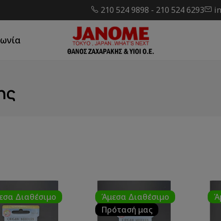
210 524 9898
-
210 524 6293
i
νωνία
ης
εσα Διαθέσιμο
Άμεσα Διαθέσιμο
Ά
Πρότασή μας