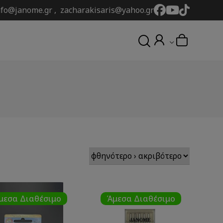
nfo@janome.gr , zacharakisaris@yahoo.gr
μεσα Διαθέσιμο
Άμεσα Διαθέσιμο