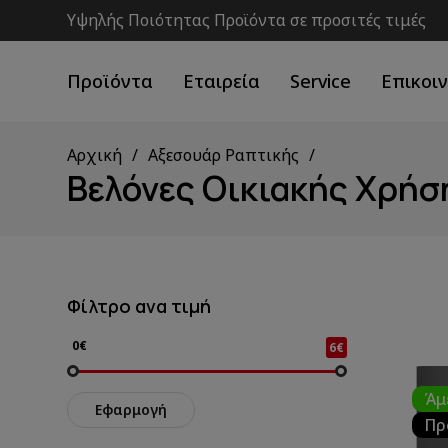
Υψηλής Ποιότητας Προϊόντα σε προσιτές τιμές
Προϊόντα
Εταιρεία
Service
Επικοι
Αρχική
Αξεσουάρ Ραπτικής
Βελόνες Οικιακής Χρήσ
Φίλτρο ανα τιμή
0€
6€
Άμ
Εφαρμογή
Πρ