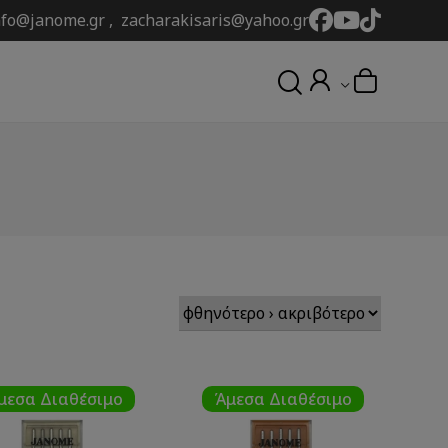
nfo@janome.gr , zacharakisaris@yahoo.gr
μεσα Διαθέσιμο
Άμεσα Διαθέσιμο