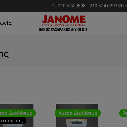
210 524 9898
-
210 524 6293
i
νωνία
ης
εσα Διαθέσιμο
Άμεσα Διαθέσιμο
Ά
ότασή μας