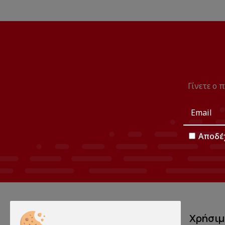
Γίνετε ο 
Αποδέ
Χρήσι