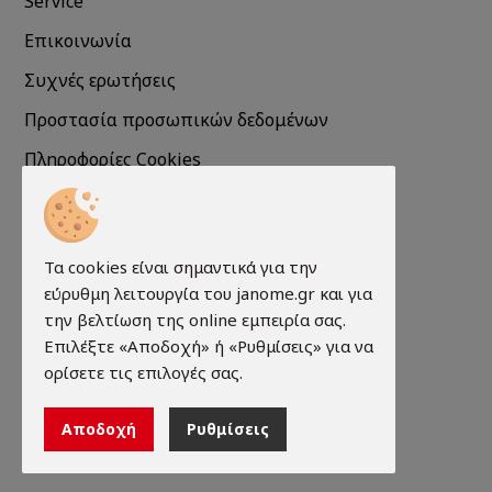
Service
Επικοινωνία
Συχνές ερωτήσεις
Προστασία προσωπικών δεδομένων
Πληροφορίες Cookies
Πληροφορίες
Τα cookies είναι σημαντικά για την
Τρόποι παραγγελίας
εύρυθμη λειτουργία του janome.gr και για
Τρόποι πληρωμής
την βελτίωση της online εμπειρία σας.
Επιλέξτε «Αποδοχή» ή «Ρυθμίσεις» για να
Τρόποι αποστολής
ορίσετε τις επιλογές σας.
Εγγύηση - Επιστροφές
Αποδοχή
Ρυθμίσεις
Όροι χρήσης