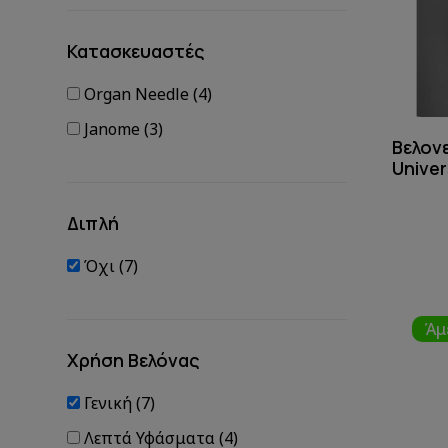
Κατασκευαστές
Organ Needle (4)
Janome (3)
Βελον
Univer
Διπλή
Όχι (7)
Άμ
Χρήση Βελόνας
Γενική (7)
Λεπτά Υφάσματα (4)