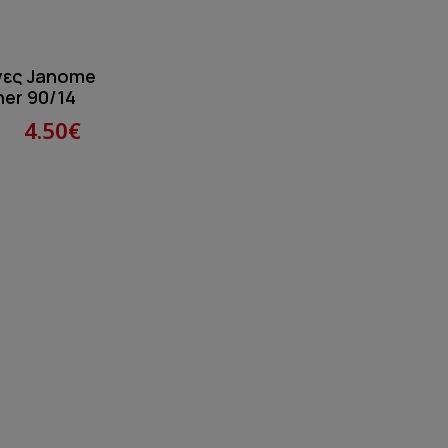
νες Janome
her 90/14
4.50€