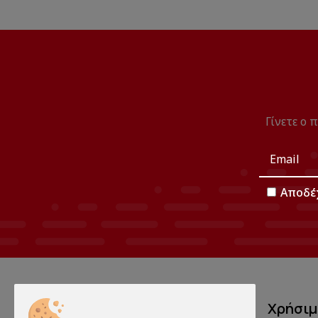
Γίνετε ο 
Αποδέ
Χρήσι