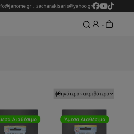
nfo@janome.gr , zacharakisaris@yahoo.gr
μεσα Διαθέσιμο
Άμεσα Διαθέσιμο