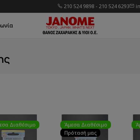
210 524 9898
-
210 524 6293
i
νωνία
ης
εσα Διαθέσιμο
Άμεσα Διαθέσιμο
Ά
Πρότασή μας