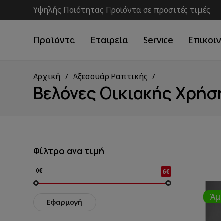
Υψηλής Ποιότητας Προϊόντα σε προσιτές τιμές
Προϊόντα
Εταιρεία
Service
Επικοι
Αρχική
Αξεσουάρ Ραπτικής
Βελόνες Οικιακής Χρήσ
Φίλτρο ανα τιμή
0€
6€
Άμ
Εφαρμογή