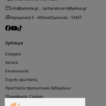
info@janome.gr , zacharakisaris@yahoo.gr
Κεραμεικού 5 - ΑΘήνα(Ομόνοια) - 10437
Χρήσιμα
Εταιρεία
Service
Επικοινωνία
Συχνές ερωτήσεις
Προστασία προσωπικών δεδομένων
Πληροφορίες Cookies