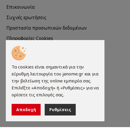
Επικοινωνία
Συχνές ερωτήσεις
Προστασία προσωπικών δεδομένων
Πληροφορίες Cookies
Πληροφορίες
Τα cookies είναι σημαντικά για την
Τρόποι παραγγελίας
εύρυθμη λειτουργία του janome.gr και για
Τρόποι πληρωμής
την βελτίωση της online εμπειρία σας.
Επιλέξτε «Αποδοχή» ή «Ρυθμίσεις» για να
Τρόποι αποστολής
ορίσετε τις επιλογές σας.
Εγγύηση - Επιστροφές
Αποδοχή
Ρυθμίσεις
Όροι χρήσης