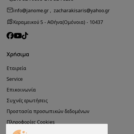
info@janome.gr , zacharakisaris@yahoo.gr
Κεραμεικού 5 - ΑΘήνα(Ομόνοια) - 10437
Χρήσιμα
Εταιρεία
Service
Επικοινωνία
Συχνές ερωτήσεις
Προστασία προσωπικών δεδομένων
Πληροφορίες Cookies