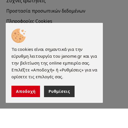
Συχνές ερωτήσεις
Προστασία προσωπικών δεδομένων
Πληροφορίες Cookies
Πληροφορίες
Τα cookies είναι σημαντικά για την
Τρόποι παραγγελίας
εύρυθμη λειτουργία του janome.gr και για
Τρόποι πληρωμής
την βελτίωση της online εμπειρία σας.
Επιλέξτε «Αποδοχή» ή «Ρυθμίσεις» για να
Τρόποι αποστολής
ορίσετε τις επιλογές σας.
Εγγύηση - Επιστροφές
Αποδοχή
Ρυθμίσεις
Όροι χρήσης
©2026 janome.gr. All rights reserved. Κατασκευή
ιστοσελίδων qualityweb.gr.