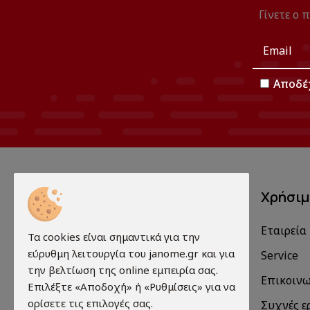
Γίνετε ο 
Αποδέ
Χρήσι
Εταιρεία
Τα cookies είναι σημαντικά για την
Πωλήσεις - Επισκευές-
εύρυθμη λειτουργία του janome.gr και για
Service
Ανταλλακτικά- Service.
την βελτίωση της online εμπειρία σας.
Επικοιν
Επιλέξτε «Αποδοχή» ή «Ρυθμίσεις» για να
ορίσετε τις επιλογές σας.
Συχνές ε