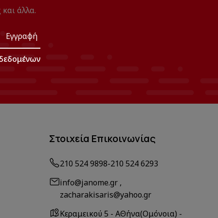
 και άλλα.
Εγγραφή
δεδομένων
Στοιχεία Επικοινωνίας
210 524 9898
-
210 524 6293
info@janome.gr ,
zacharakisaris@yahoo.gr
Κεραμεικού 5 - ΑΘήνα(Ομόνοια) -