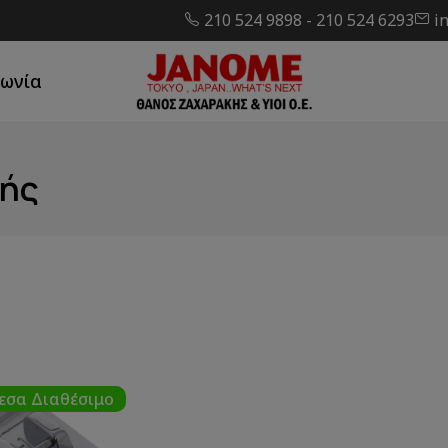
210 524 9898
-
210 524 6293
i
νωνία
νής
εσα Διαθέσιμο