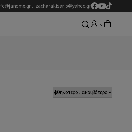
nfo@janome.gr , zacharakisaris@yahoo.gr