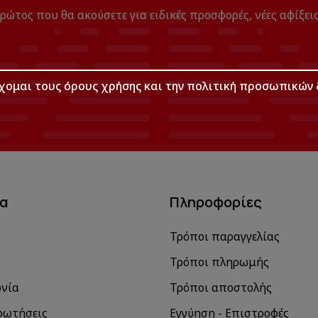
πρώτος που θα ακούσετε για ειδικές προσφορές, νέες αφίξεις
χομαι τους
όρους χρήσης
και την
πολιτική προσωπικών 
μα
Πληροφορίες
Τρόποι παραγγελίας
Τρόποι πληρωμής
ωνία
Τρόποι αποστολής
ρωτήσεις
Εγγύηση - Επιστροφές