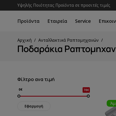
Υψηλής Ποιότητας Προϊόντα σε προσιτές τιμές
Προϊόντα
Εταιρεία
Service
Επικοι
Αρχική
Ανταλλακτικά Ραπτομηχανών
Ποδαράκια Ραπτομηχα
Φίλτρο ανα τιμή
0€
78€
Άμ
Εφαρμογή