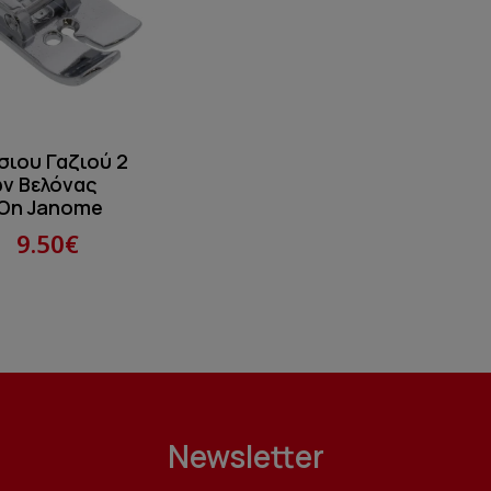
σιου Γαζιού 2
ν Βελόνας
On Janome
9.50€
Newsletter