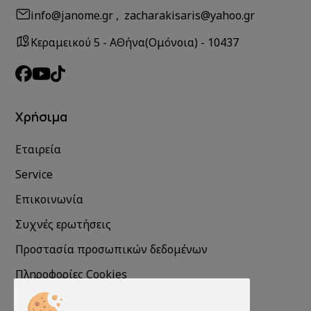
info@janome.gr , zacharakisaris@yahoo.gr
Κεραμεικού 5 - ΑΘήνα(Ομόνοια) - 10437
Χρήσιμα
Εταιρεία
Service
Επικοινωνία
Συχνές ερωτήσεις
Προστασία προσωπικών δεδομένων
Πληροφορίες Cookies